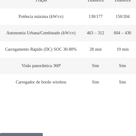
Tração
Dianteira
Dianteira
Potência máxima (kW/cv)
130/177
150/204
Autonomia Urbana/Combinado (kW/cv)
463 – 312
604 – 430
Carregamento Rápido (DC) SOC 30-80%
28 min
19 min
Visão panorâmica 360º
Sim
Sim
Carregador de bordo wireless
Sim
Sim
Campanha exclusiva BYD ATTO2
Aproveite as condições especiais e avance para a condução ágil, segura e
confortável deste SUV urbano 100% elétrico.